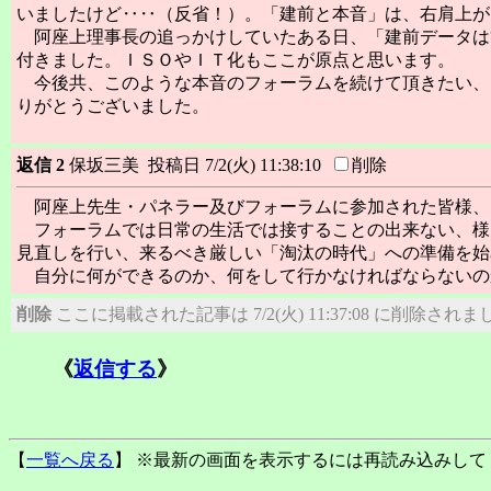
いましたけど‥‥（反省！）。「建前と本音」は、右肩上が
阿座上理事長の追っかけしていたある日、「建前データは
付きました。ＩＳＯやＩＴ化もここが原点と思います。
今後共、このような本音のフォーラムを続けて頂きたい、
りがとうございました。
返信 2
保坂三美 投稿日 7/2(火) 11:38:10
削除
阿座上先生・パネラー及びフォーラムに参加された皆様、
フォーラムでは日常の生活では接することの出来ない、様
見直しを行い、来るべき厳しい「淘汰の時代」への準備を始
自分に何ができるのか、何をして行かなければならないの
削除
ここに掲載された記事は 7/2(火) 11:37:08 に削除されま
《
返信する
》
【
一覧へ戻る
】 ※最新の画面を表示するには再読み込みして