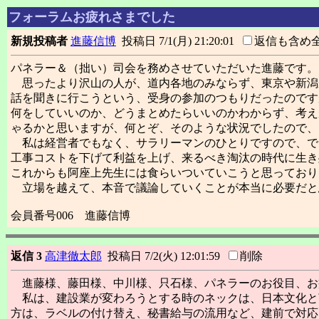
フォーラムお疲れさまでした
新規投稿者
進藤信博
投稿日 7/1(月) 21:20:01
返信も含め
パネラー＆（拙い）司会を務めさせていただいた進藤です。
思ったより沢山の人が、道内各地のみならず、東京や新潟
話を聞きに行こうという、受身の参加のつもりだったのです
何をしていいのか、どうまとめたらいいのかわからず、考え
ゃるかと思いますが、何とぞ、そのような状況でしたので、
私は経営者でもなく、サラリーマンのひとりですので、で
工事コストを下げて利益を上げ、来るべき淘汰の時代に生き
これからも阿座上先生には食らいついていこうと思っており
立場を越えて、本音で議論していくことが本当に必要だと
会員番号006 進藤信博
返信 3
高津徹太郎
投稿日 7/2(火) 12:01:59
削除
進藤様、藤田様、中川様、只石様、パネラーのお役目、お
私は、建設業が変わろうとする時のネックは、日本文化と
方は、ラベルの付け替え、秘書給与の流用など、建前で対応