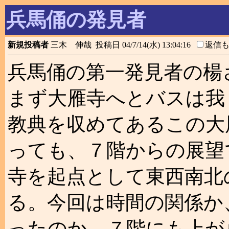
兵馬俑の発見者
新規投稿者
三木 伸哉 投稿日 04/7/14(水) 13:04:16
返信
兵馬俑の第一発見者の楊
まず大雁寺へとバスは我
教典を収めてあるこの大
っても、７階からの展望
寺を起点として東西南北
る。今回は時間の関係か
ったのか、７階にも上が