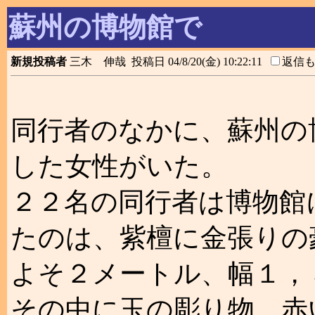
蘇州の博物館で
新規投稿者
三木 伸哉 投稿日 04/8/20(金) 10:22:11
返信
同行者のなかに、蘇州の
した女性がいた。
２２名の同行者は博物館
たのは、紫檀に金張りの
よそ２メートル、幅１，
その中に玉の彫り物、赤