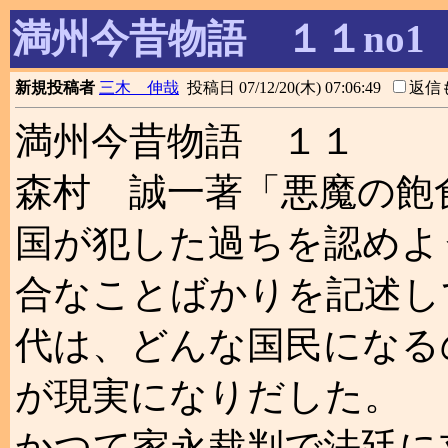
満州今昔物語 １１no1
新規投稿者
三木 伸哉
投稿日 07/12/20(木) 07:06:49
返信
満州今昔物語 １１
森村 誠一著「悪魔の飽
国が犯した過ちを認めよ
合なことばかりを記述し
代は、どんな国民になる
が現実になりだした。
かつて家永裁判で法廷に