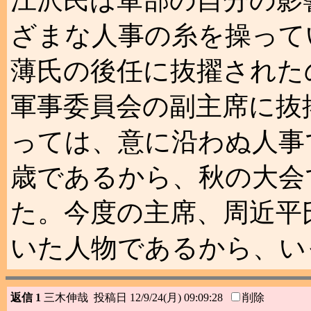
江沢民は軍部の自分の影
ざまな人事の糸を操って
薄氏の後任に抜擢された
軍事委員会の副主席に抜
っては、意に沿わぬ人事
歳であるから、秋の大会
た。今度の主席、周近平
いた人物であるから、い
返信 1
三木伸哉 投稿日 12/9/24(月) 09:09:28
削除