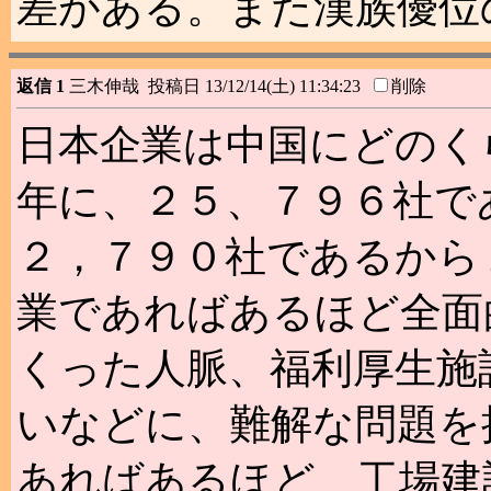
差がある。また漢族優位
返信 1
三木伸哉 投稿日 13/12/14(土) 11:34:23
削除
日本企業は中国にどのくら
年に、２５、７９６社であ
２，７９０社であるから
業であればあるほど全面
くった人脈、福利厚生施
いなどに、難解な問題を
あればあるほど、工場建