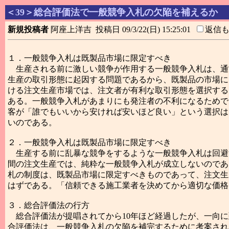
＜39＞総合評価法で一般競争入札の欠陥を補えるか
新規投稿者
阿座上洋吉 投稿日 09/3/22(日) 15:25:01
返信
１．一般競争入札は既製品市場に限定すべき
生産される前に激しい競争が作用する一般競争入札は、通
生産の取引形態に起因する問題であるから、既製品の市場に
ける注文生産市場では、注文者が有利な取引形態を選択する
ある。一般競争入札があまりにも発注者の不利になるためで
客が「誰でもいいから安ければ安いほど良い」という選択は
いのである。
２．一般競争入札は既製品市場に限定すべき
生産する前に乱暴な競争をするような一般競争入札は回避
間の注文生産では、純粋な一般競争入札が成立しないのであ
札の制度は、既製品市場に限定すべきものであって、注文生
はずである。「信頼できる施工業者を決めてから適切な価格
３．総合評価法の行方
総合評価法が提唱されてから10年ほど経過したが、一向に
合評価法は、一般競争入札の欠陥を補完するために考案され